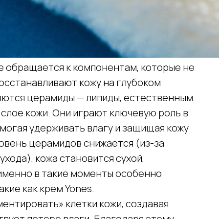
 обращается к компонентам, которые не
восстанавливают кожу на глубоком
ляются церамиды — липиды, естественным
слое кожи. Они играют ключевую роль в
могая удерживать влагу и защищая кожу
ровень церамидов снижается (из-за
ухода), кожа становится сухой,
 именно в такие моменты особенно
кие как крем Yones.
ентировать» клетки кожи, создавая
твует потере влаги. Благодаря этому