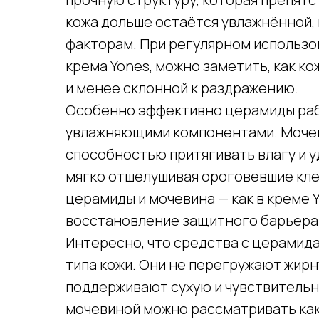
кожа дольше остаётся увлажнённой, 
факторам. При регулярном использо
крема Yones, можно заметить, как к
и менее склонной к раздражению.
Особенно эффективно церамиды раб
увлажняющими компонентами. Мочев
способностью притягивать влагу и 
мягко отшелушивая ороговевшие клет
церамиды и мочевина — как в креме 
восстановление защитного барьера 
Интересно, что средства с церамид
типа кожи. Они не перегружают жирн
поддерживают сухую и чувствительн
мочевиной можно рассматривать ка